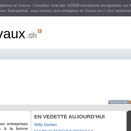
prises en Suisse. Consultez l'une des 102939 inscriptions enregistrées sur h
vec Swissportail, vous trouvez un/e entreprise en Suisse en 2 clics seulemen
vaux
Swissportail
EN VEDETTE AUJOURD'HUI
des entreprises
Willy Gerber
es à la bonne