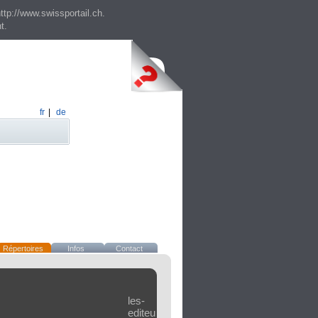
ttp://www.swissportail.ch.
t.
fr
|
de
Répertoires
Infos
Contact
les-
editeurs.ch