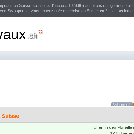
prises en Suisse. Consultez l'une des 102939 inscriptions enregistrées sur h
vec Swissportail, vous trouvez un/e entreprise en Suisse en 2 clics seulemen
vaux
Swissportail
n
Suisse
Chemin des Muraille
1233 Berne