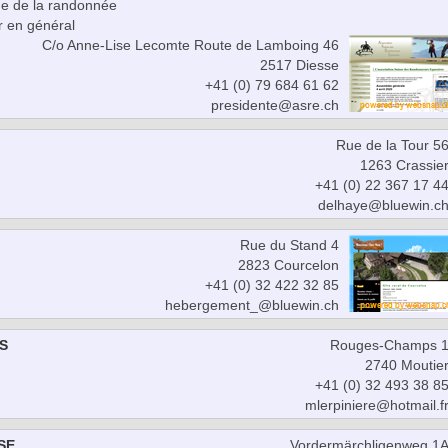
ue de la randonnée
ir en général
C/o Anne-Lise Lecomte Route de Lamboing 46
2517 Diesse
+41 (0) 79 684 61 62
presidente@asre.ch
Rue de la Tour 5
1263 Crassie
+41 (0) 22 367 17 4
delhaye@bluewin.c
Rue du Stand 4
2823 Courcelon
+41 (0) 32 422 32 85
hebergement_@bluewin.ch
S
Rouges-Champs 
2740 Moutie
+41 (0) 32 493 38 8
mlerpiniere@hotmail.f
SE
Vordermärchligenweg 1