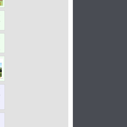
5
s
7
5
n
4
9
s
2
h