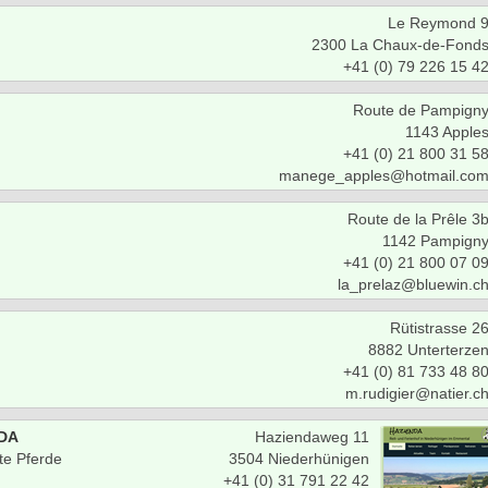
Le Reymond 
2300 La Chaux-de-Fond
+41 (0) 79 226 15 4
Route de Pampign
1143 Apple
+41 (0) 21 800 31 5
manege_apples@hotmail.co
Route de la Prêle 3
1142 Pampign
+41 (0) 21 800 07 0
la_prelaz@bluewin.c
Rütistrasse 2
8882 Unterterze
+41 (0) 81 733 48 8
m.rudigier@natier.c
DA
Haziendaweg 11
te Pferde
3504 Niederhünigen
+41 (0) 31 791 22 42