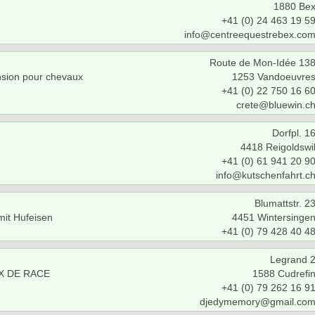
1880 Be
+41 (0) 24 463 19 5
info@centreequestrebex.co
Route de Mon-Idée 13
nsion pour chevaux
1253 Vandoeuvre
+41 (0) 22 750 16 6
crete@bluewin.c
Dorfpl. 1
4418 Reigoldswi
+41 (0) 61 941 20 9
info@kutschenfahrt.c
Blumattstr. 2
it Hufeisen
4451 Wintersinge
+41 (0) 79 428 40 4
Legrand 
X DE RACE
1588 Cudrefi
+41 (0) 79 262 16 9
djedymemory@gmail.co