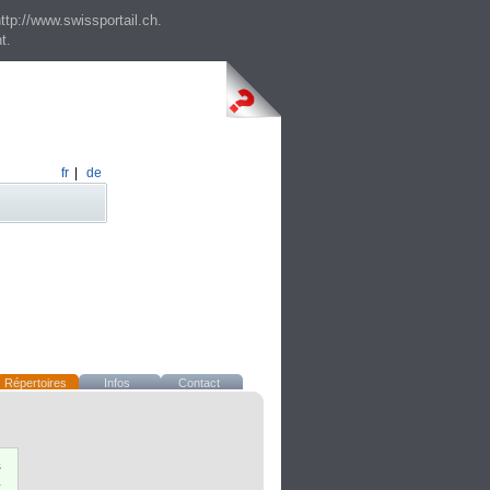
ttp://www.swissportail.ch.
t.
fr
|
de
Répertoires
Infos
Contact
s
x