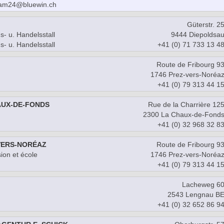
team24@bluewin.ch
Güterstr. 2
s- u. Handelsstall
9444 Diepoldsa
s- u. Handelsstall
+41 (0) 71 733 13 4
Route de Fribourg 9
1746 Prez-vers-Noréa
+41 (0) 79 313 44 1
AUX-DE-FONDS
Rue de la Charrière 12
2300 La Chaux-de-Fond
+41 (0) 32 968 32 8
VERS-NORÉAZ
Route de Fribourg 9
ion et école
1746 Prez-vers-Noréa
+41 (0) 79 313 44 1
Lacheweg 6
2543 Lengnau B
+41 (0) 32 652 86 9