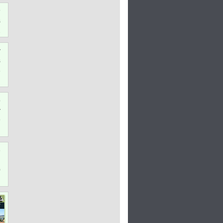
9
s
2
y
s
8
m
b
y
9
h
6
n
0
h