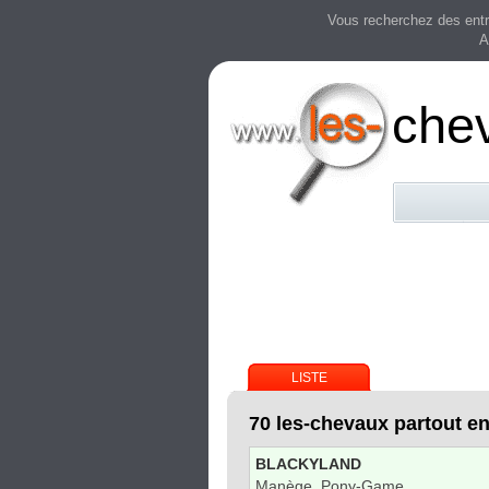
Vous recherchez des entre
A
che
LISTE
70 les-chevaux partout e
BLACKYLAND
Manège, Pony-Game