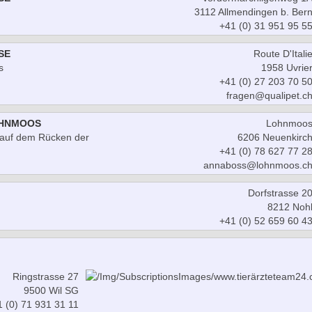
3112 Allmendingen b. Ber
+41 (0) 31 951 95 5
SE
Route D'Itali
s
1958 Uvrie
+41 (0) 27 203 70 5
fragen@qualipet.c
OHNMOOS
Lohnmoo
t auf dem Rücken der
6206 Neuenkirc
+41 (0) 78 627 77 2
annaboss@lohnmoos.c
Dorfstrasse 2
8212 Noh
+41 (0) 52 659 60 4
Ringstrasse 27
9500 Wil SG
 (0) 71 931 31 11