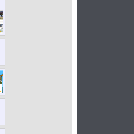
6
r
4
h
1
r
5
r
A