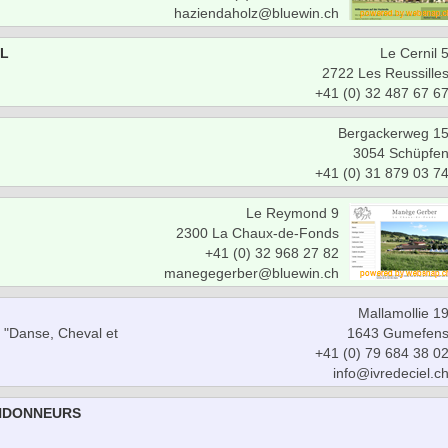
haziendaholz@bluewin.ch
L
Le Cernil 
2722 Les Reussille
+41 (0) 32 487 67 6
Bergackerweg 1
3054 Schüpfe
+41 (0) 31 879 03 7
Le Reymond 9
2300 La Chaux-de-Fonds
+41 (0) 32 968 27 82
manegegerber@bluewin.ch
Mallamollie 1
 "Danse, Cheval et
1643 Gumefen
+41 (0) 79 684 38 0
info@ivredeciel.c
ANDONNEURS