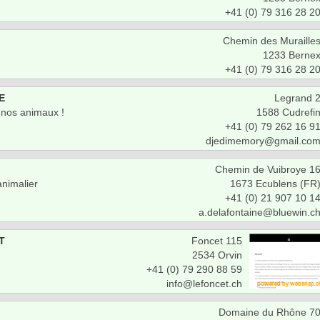
+41 (0) 79 316 28 2
Chemin des Muraille
1233 Berne
+41 (0) 79 316 28 2
E
Legrand 
 nos animaux !
1588 Cudrefi
+41 (0) 79 262 16 9
djedimemory@gmail.co
Chemin de Vuibroye 1
animalier
1673 Ecublens (FR
+41 (0) 21 907 10 1
a.delafontaine@bluewin.c
T
Foncet 115
2534 Orvin
+41 (0) 79 290 88 59
info@lefoncet.ch
Domaine du Rhône 7